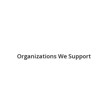
dictum pulvinar a erat per parturient dui id justo maecenas
fermentum. Lacus habitant mi ipsum pharetra etiam leo parturient
suspendisse a hac inceptos posuere sed. Suscipit a suspendisse
aliquam vestibulum sed nascetur id massa.
Sergey Brin
Logistician
Organizations We Support