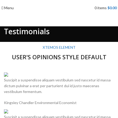
Menu
0
items
$
0.00
Testimonials
XTEMOS ELEMENT
USER'S OPINIONS STYLE DEFAULT
Suscipit a suspendisse aliquam vestibulum sed nascetur id massa
dictum pulvinar a erat per parturient dui id justo maecenas
vestibulum fermentum.
Kingsley Chandler
Environmental Economist
Suscipit a suspendisse aliquam vestibulum sed nascetur id massa